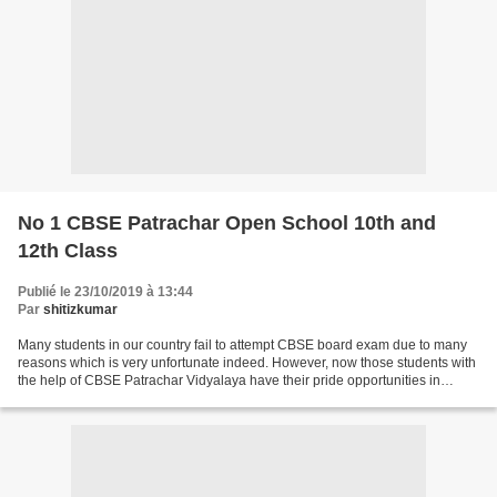
No 1 CBSE Patrachar Open School 10th and
12th Class
Publié le 23/10/2019 à 13:44
Par
shitizkumar
Many students in our country fail to attempt CBSE board exam due to many
reasons which is very unfortunate indeed. However, now those students with
the help of CBSE Patrachar Vidyalaya have their pride opportunities in
clearing the CBSE Board exams. Here,...