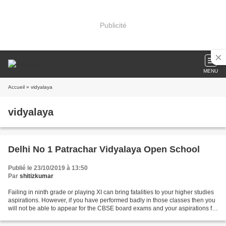
Publicité
MENU
Accueil
» vidyalaya
vidyalaya
Delhi No 1 Patrachar Vidyalaya Open School
Publié le 23/10/2019 à 13:50
Par
shitizkumar
Failing in ninth grade or playing XI can bring fatalities to your higher studies
aspirations. However, if you have performed badly in those classes then you
will not be able to appear for the CBSE board exams and your aspirations for
higher education...